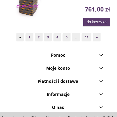
761,00 zł
do koszyka
«
1
2
3
4
5
...
11
»
Pomoc
Moje konto
Płatności i dostawa
Informacje
O nas