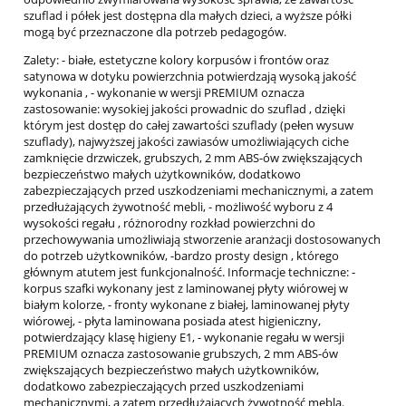
szuflad i półek jest dostępna dla małych dzieci, a wyższe półki
mogą być przeznaczone dla potrzeb pedagogów.
Zalety: - białe, estetyczne kolory korpusów i frontów oraz
satynowa w dotyku powierzchnia potwierdzają wysoką jakość
wykonania , - wykonanie w wersji PREMIUM oznacza
zastosowanie: wysokiej jakości prowadnic do szuflad , dzięki
którym jest dostęp do całej zawartości szuflady (pełen wysuw
szuflady), najwyższej jakości zawiasów umożliwiających ciche
zamknięcie drzwiczek, grubszych, 2 mm ABS-ów zwiększających
bezpieczeństwo małych użytkowników, dodatkowo
zabezpieczających przed uszkodzeniami mechanicznymi, a zatem
przedłużających żywotność mebli, - możliwość wyboru z 4
wysokości regału , różnorodny rozkład powierzchni do
przechowywania umożliwiają stworzenie aranżacji dostosowanych
do potrzeb użytkowników, -bardzo prosty design , którego
głównym atutem jest funkcjonalność. Informacje techniczne: -
korpus szafki wykonany jest z laminowanej płyty wiórowej w
białym kolorze, - fronty wykonane z białej, laminowanej płyty
wiórowej, - płyta laminowana posiada atest higieniczny,
potwierdzający klasę higieny E1, - wykonanie regału w wersji
PREMIUM oznacza zastosowanie grubszych, 2 mm ABS-ów
zwiększających bezpieczeństwo małych użytkowników,
dodatkowo zabezpieczających przed uszkodzeniami
mechanicznymi, a zatem przedłużających żywotność mebla.