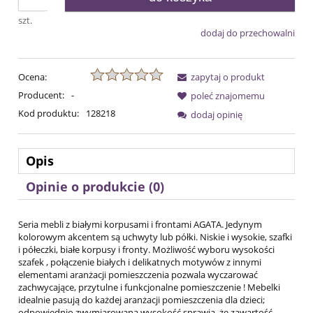
szt.
dodaj do przechowalni
Ocena:
zapytaj o produkt
Producent:
-
poleć znajomemu
Kod produktu:
128218
dodaj opinię
Opis
Opinie o produkcie (0)
Seria mebli z białymi korpusami i frontami AGATA. Jedynym
kolorowym akcentem są uchwyty lub półki. Niskie i wysokie, szafki
i półeczki, białe korpusy i fronty. Możliwość wyboru wysokości
szafek , połączenie białych i delikatnych motywów z innymi
elementami aranżacji pomieszczenia pozwala wyczarować
zachwycające, przytulne i funkcjonalne pomieszczenie ! Mebelki
idealnie pasują do każdej aranżacji pomieszczenia dla dzieci;
odpowiednio zwymiarowana wysokość sprawia, że zawartość