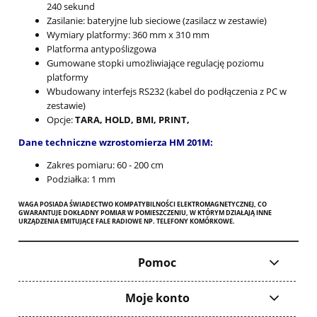
240 sekund
Zasilanie: bateryjne lub sieciowe (zasilacz w zestawie)
Wymiary platformy: 360 mm x 310 mm
Platforma antypoślizgowa
Gumowane stopki umożliwiające regulację poziomu
platformy
Wbudowany interfejs RS232 (kabel do podłączenia z PC w
zestawie)
Opcje:
TARA, HOLD, BMI, PRINT,
Dane techniczne wzrostomierza HM 201M:
Zakres pomiaru: 60 - 200 cm
Podziałka: 1 mm
WAGA POSIADA ŚWIADECTWO KOMPATYBILNOŚCI ELEKTROMAGNETYCZNEJ, CO
GWARANTUJE DOKŁADNY POMIAR W POMIESZCZENIU, W KTÓRYM DZIAŁAJĄ INNE
URZĄDZENIA EMITUJĄCE FALE RADIOWE NP. TELEFONY KOMÓRKOWE.
Pomoc
Moje konto