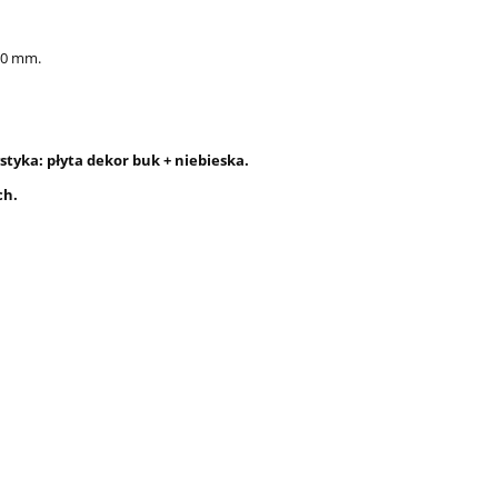
20 mm.
tyka: płyta dekor buk + niebieska.
ch.