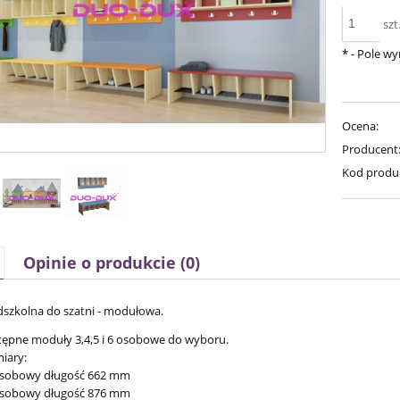
szt
*
- Pole w
Ocena:
Producent
Kod produ
Opinie o produkcie (0)
dszkolna do szatni - modułowa.
ępne moduły 3,4,5 i 6 osobowe do wyboru.
iary:
 osobowy długość 662 mm
 osobowy długość 876 mm