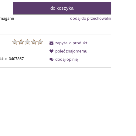
do koszyka
.
ymagane
dodaj do przechowalni
zapytaj o produkt
:
-
poleć znajomemu
ktu:
0407867
dodaj opinię