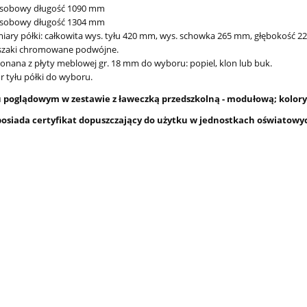
 osobowy długość 1090 mm
 osobowy długość 1304 mm
ary półki: całkowita wys. tyłu 420 mm, wys. schowka 265 mm, głębokość 2
szaki chromowane podwójne.
nana z płyty meblowej gr. 18 mm do wyboru: popiel, klon lub buk.
r tyłu półki do wyboru.
u poglądowym w zestawie z ławeczką przedszkolną - modułową; kolorys
posiada certyfikat dopuszczający do użytku w jednostkach oświatowy