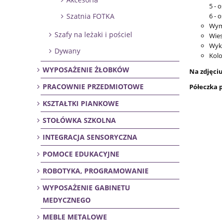
5 -
6 -
Szatnia FOTKA
Wymi
Szafy na leżaki i pościel
Wie
Wyko
Dywany
Kolo
WYPOSAŻENIE ŻŁOBKÓW
Na zdjęci
PRACOWNIE PRZEDMIOTOWE
Półeczka 
KSZTAŁTKI PIANKOWE
STOŁÓWKA SZKOLNA
INTEGRACJA SENSORYCZNA
POMOCE EDUKACYJNE
ROBOTYKA, PROGRAMOWANIE
WYPOSAŻENIE GABINETU
MEDYCZNEGO
MEBLE METALOWE