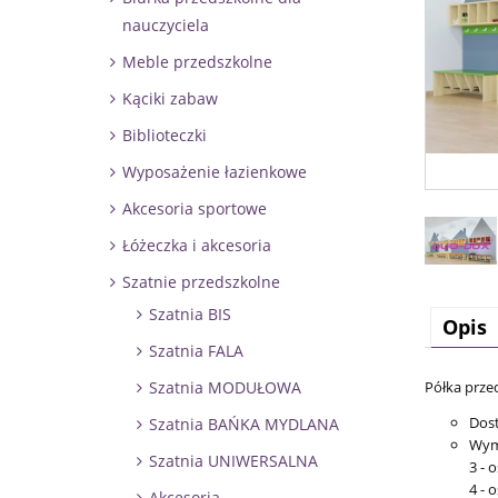
nauczyciela
Meble przedszkolne
Kąciki zabaw
Biblioteczki
Wyposażenie łazienkowe
Akcesoria sportowe
Łóżeczka i akcesoria
Szatnie przedszkolne
Szatnia BIS
Opis
Szatnia FALA
Półka prze
Szatnia MODUŁOWA
Dost
Szatnia BAŃKA MYDLANA
Wym
Szatnia UNIWERSALNA
3 -
4 -
Akcesoria