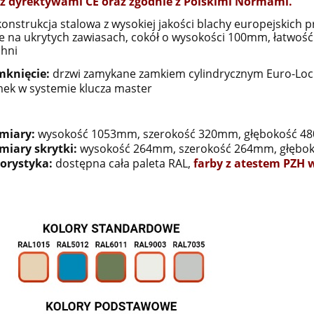
 z dyrektywami CE oraz zgodnie z Polskimi Normami.
konstrukcja stalowa z wysokiej jakości blachy europejskich
 na ukrytych zawiasach, cokół o wysokości 100mm, łatwość ut
chni
mknięcie:
drzwi zamykane zamkiem cylindrycznym Euro-Lock
ek w systemie klucza master
miary:
wysokość 1053mm, szerokość 320mm, głębokość 
iary skrytki:
wysokość 264mm, szerokość 264mm, głębo
orystyka:
dostępna cała paleta RAL,
farby z atestem PZH