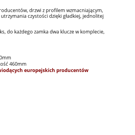
 producentów, drzwi z profilem wzmacniającym,
rzymania czystości dzięki gładkiej, jednolitej
s, do każdego zamka dwa klucze w komplecie,
480mm
kość 460mm
 wiodących europejskich producentów