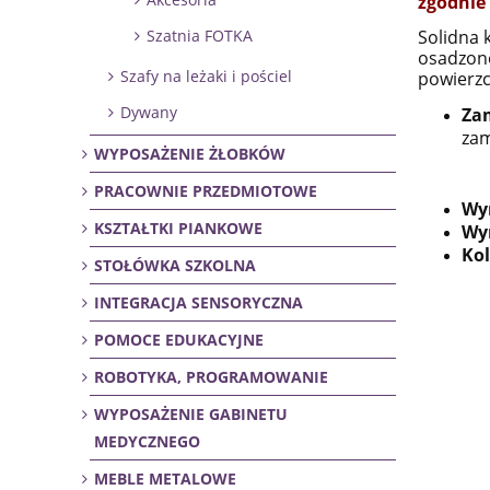
zgodnie
Solidna 
Szatnia FOTKA
osadzone
Szafy na leżaki i pościel
powierz
Dywany
Za
zam
WYPOSAŻENIE ŻŁOBKÓW
PRACOWNIE PRZEDMIOTOWE
Wy
KSZTAŁTKI PIANKOWE
Wym
Kol
STOŁÓWKA SZKOLNA
INTEGRACJA SENSORYCZNA
POMOCE EDUKACYJNE
ROBOTYKA, PROGRAMOWANIE
WYPOSAŻENIE GABINETU
MEDYCZNEGO
MEBLE METALOWE