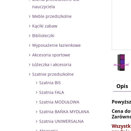
nauczyciela
Meble przedszkolne
Kąciki zabaw
Biblioteczki
Wyposażenie łazienkowe
Akcesoria sportowe
Łóżeczka i akcesoria
Szatnie przedszkolne
Szatnia BIS
Opis
Szatnia FALA
Powyższ
Szatnia MODUŁOWA
Cena do
Szatnia BAŃKA MYDLANA
Zarówno
Szatnia UNIWERSALNA
Wszystk
Akcesoria