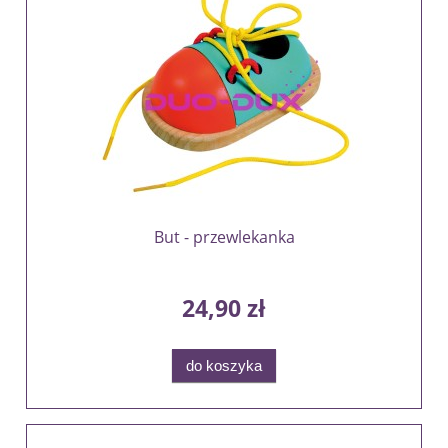
But - przewlekanka
24,90 zł
do koszyka