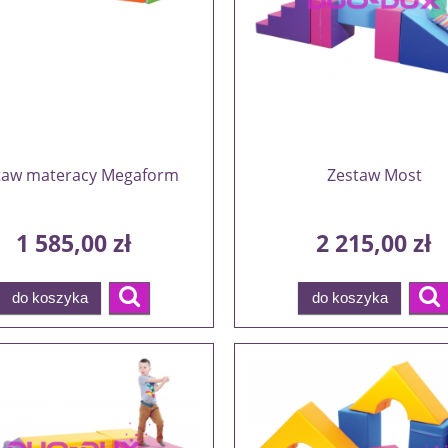
taw materacy Megaform
Zestaw Most
1 585,00 zł
2 215,00 zł
do koszyka
do koszyka