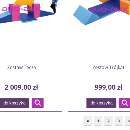
Zestaw Tęcza
Zestaw Trójkąt
2 009,00 zł
999,00 zł
do koszyka
do koszyka
«
1
2
3