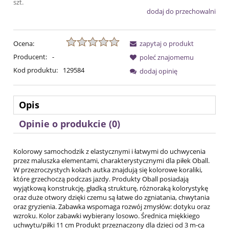
szt.
dodaj do przechowalni
Ocena:
zapytaj o produkt
Producent:
-
poleć znajomemu
Kod produktu:
129584
dodaj opinię
Opis
Opinie o produkcie (0)
Kolorowy samochodzik z elastycznymi i łatwymi do uchwycenia
przez maluszka elementami, charakterystycznymi dla piłek Oball.
W przezroczystych kołach autka znajdują się kolorowe koraliki,
które grzechoczą podczas jazdy. Produkty Oball posiadają
wyjątkową konstrukcję, gładką strukturę, różnoraką kolorystykę
oraz duże otwory dzięki czemu są łatwe do zgniatania, chwytania
oraz gryzienia. Zabawka wspomaga rozwój zmysłów: dotyku oraz
wzroku. Kolor zabawki wybierany losowo. Średnica miękkiego
uchwytu/piłki 11 cm Produkt przeznaczony dla dzieci od 3 m-ca