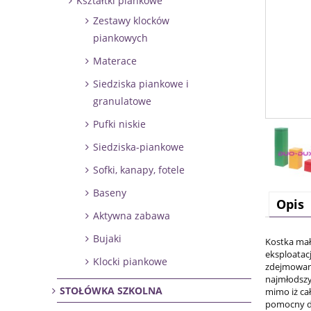
Kształtki piankowe
Zestawy klocków
piankowych
Materace
Siedziska piankowe i
granulatowe
Pufki niskie
Siedziska-piankowe
Sofki, kanapy, fotele
Baseny
Opis
Aktywna zabawa
Bujaki
Kostka mał
eksploatacj
Klocki piankowe
zdejmowany
najmłodszy
STOŁÓWKA SZKOLNA
mimo iż ca
pomocny dl