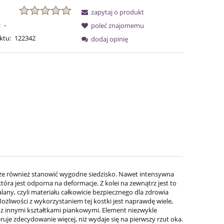
zapytaj o produkt
:
-
poleć znajomemu
ktu:
122342
dodaj opinię
że również stanowić wygodne siedzisko. Nawet intensywna
tóra jest odporna na deformacje. Z kolei na zewnątrz jest to
, czyli materiału całkowicie bezpiecznego dla zdrowia
liwości z wykorzystaniem tej kostki jest naprawdę wiele,
y z innymi kształtkami piankowymi. Element niezwykle
uje zdecydowanie więcej, niż wydaje się na pierwszy rzut oka.