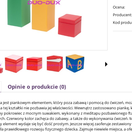
Ocena:
Producent
Kod produ
Opinie o produkcie (0)
a jest piankowym elementem, który poza zabawą i pomocą do ćwiczeń, mo
a tej kształtki nie pozbawia jej właściwości. Wewnątrz zastosowano piankę, k
 pokrowiec z mocnym suwakiem, wykonany z meditapu pozbawionego ftalany
ch. Czerwony kolor zachęca do zabawy, a także do wykonywania ćwiczeń. Moż
ły element wydaje się być dość prostym. Jeszcze więcej zaoferuje zestawion
a prawidłowego rozwoju fizycznego dziecka. Zajmuje niewiele miejsca, a ofer