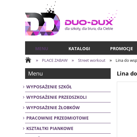
MENU
KATALOGI
PROMOCJE
»
»
»
PLACE ZABAW
Street workout
Lina do wsp
Menu
Lina d
WYPOSAŻENIE SZKÓŁ
WYPOSAŻENIE PRZEDSZKOLI
WYPOSAŻENIE ŻŁOBKÓW
PRACOWNIE PRZEDMIOTOWE
KSZTAŁTKI PIANKOWE