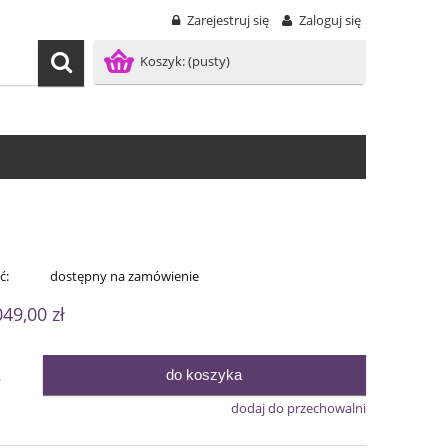
Zarejestruj się
Zaloguj się
Koszyk:
(pusty)
ć:
dostępny na zamówienie
049,00 zł
do koszyka
.
dodaj do przechowalni