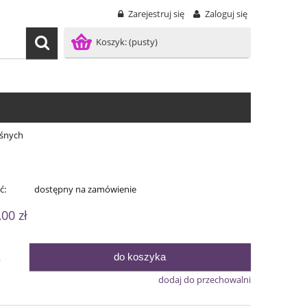
Zarejestruj się
Zaloguj się
Koszyk:
(pusty)
śnych
ć:
dostępny na zamówienie
,00 zł
do koszyka
.
dodaj do przechowalni