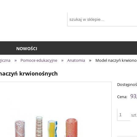
NOWOŚCI
»
»
»
giczna
Pomoce edukacyjne
Anatomia
Model naczyń krwiono
naczyń krwionośnych
Dostępnoś
93
Cena:
szt