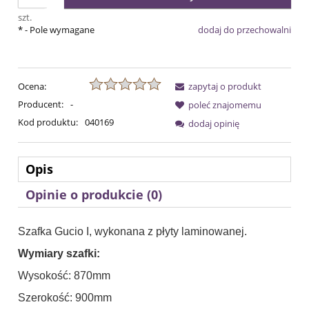
szt.
*
- Pole wymagane
dodaj do przechowalni
Ocena:
zapytaj o produkt
Producent:
-
poleć znajomemu
Kod produktu:
040169
dodaj opinię
Opis
Opinie o produkcie (0)
Szafka Gucio I, wykonana z płyty laminowanej.
Wymiary szafki:
Wysokość: 870mm
Szerokość: 900mm