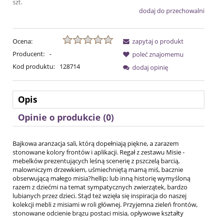
szt.
dodaj do przechowalni
Ocena:
zapytaj o produkt
Producent:
-
poleć znajomemu
Kod produktu:
128714
dodaj opinię
Opis
Opinie o produkcie (0)
Bajkowa aranżacja sali, którą dopełniają piękne, a zarazem
stonowane kolory frontów i aplikacji. Regał z zestawu Misie -
mebelków prezentujących leśną scenerię z pszczelą barcią,
malowniczym drzewkiem, uśmiechniętą mamą miś, bacznie
obserwującą małego misia?hellip; lub inną historię wymyśloną
razem z dziećmi na temat sympatycznych zwierzątek, bardzo
lubianych przez dzieci. Stąd też wzięła się inspiracja do naszej
kolekcji mebli z misiami w roli głównej. Przyjemna zieleń frontów,
stonowane odcienie brązu postaci misia, opływowe kształty