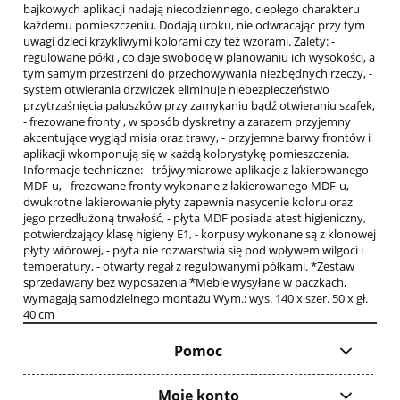
bajkowych aplikacji nadają niecodziennego, ciepłego charakteru
każdemu pomieszczeniu. Dodają uroku, nie odwracając przy tym
uwagi dzieci krzykliwymi kolorami czy też wzorami. Zalety: -
regulowane półki , co daje swobodę w planowaniu ich wysokości, a
tym samym przestrzeni do przechowywania niezbędnych rzeczy, -
system otwierania drzwiczek eliminuje niebezpieczeństwo
przytrzaśnięcia paluszków przy zamykaniu bądź otwieraniu szafek,
- frezowane fronty , w sposób dyskretny a zarazem przyjemny
akcentujące wygląd misia oraz trawy, - przyjemne barwy frontów i
aplikacji wkomponują się w każdą kolorystykę pomieszczenia.
Informacje techniczne: - trójwymiarowe aplikacje z lakierowanego
MDF-u, - frezowane fronty wykonane z lakierowanego MDF-u, -
dwukrotne lakierowanie płyty zapewnia nasycenie koloru oraz
jego przedłużoną trwałość, - płyta MDF posiada atest higieniczny,
potwierdzający klasę higieny E1, - korpusy wykonane są z klonowej
płyty wiórowej, - płyta nie rozwarstwia się pod wpływem wilgoci i
temperatury, - otwarty regał z regulowanymi półkami. *Zestaw
sprzedawany bez wyposażenia *Meble wysyłane w paczkach,
wymagają samodzielnego montażu Wym.: wys. 140 x szer. 50 x gł.
40 cm
Pomoc
Moje konto