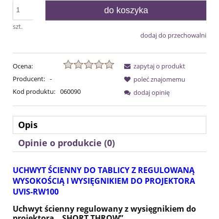
do koszyka
szt.
dodaj do przechowalni
Ocena:
zapytaj o produkt
Producent:
-
poleć znajomemu
Kod produktu:
060090
dodaj opinię
Opis
Opinie o produkcie (0)
UCHWYT ŚCIENNY DO TABLICY Z REGULOWANĄ
WYSOKOŚCIĄ I WYSIĘGNIKIEM DO PROJEKTORA
UVIS-RW100
Uchwyt ścienny regulowany z wysięgnikiem do
projektora „SHORT THROW”