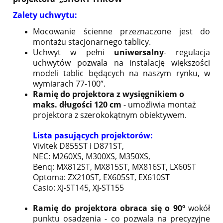
Zalety uchwytu:
Mocowanie ścienne przeznaczone jest do
montażu stacjonarnego tablicy.
Uchwyt w pełni
uniwersalny
- regulacja
uchwytów pozwala na instalację większości
modeli tablic będących na naszym rynku, w
wymiarach 77-100”.
Ramię do projektora z wysięgnikiem o
maks. długości 120 cm
- umożliwia montaż
projektora z szerokokątnym obiektywem.
Lista pasujących projektorów:
Vivitek D855ST i D871ST,
NEC: M260XS, M300XS, M350XS,
Benq: MX812ST, MX815ST, MX816ST, LX60ST
Optoma: ZX210ST, EX605ST, EX610ST
Casio: XJ-ST145, XJ-ST155
Ramię do projektora obraca się o 90º
wokół
punktu osadzenia - co pozwala na precyzyjne