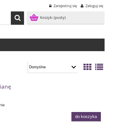
Zarejestruj się
Zaloguj się
Koszyk:
(pusty)
cianę
nie
do koszyka