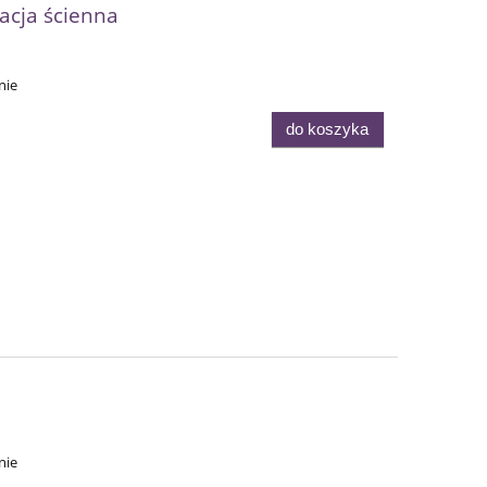
acja ścienna
nie
do koszyka
nie