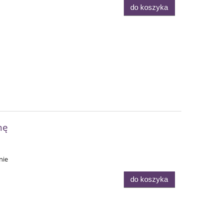
do koszyka
nę
nie
do koszyka