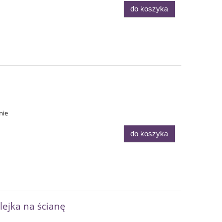
do koszyka
nie
do koszyka
lejka na ścianę