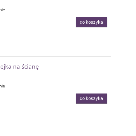
nie
do koszyka
lejka na ścianę
nie
do koszyka