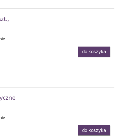
zt.,
nie
do koszyka
yczne
nie
do koszyka